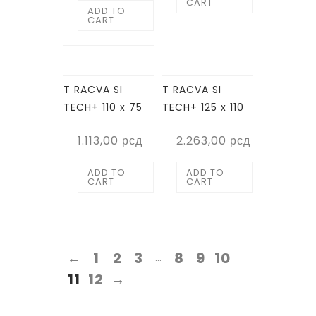
CART
ADD TO
CART
T RACVA SI
T RACVA SI
TECH+ 110 x 75
TECH+ 125 x 110
1.113,00
рсд
2.263,00
рсд
ADD TO
ADD TO
CART
CART
←
1
2
3
8
9
10
…
11
12
→