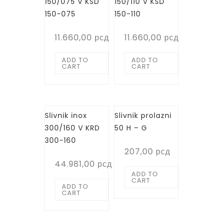
150/075 V KSD
150/110 V KSD
150-075
150-110
11.660,00
рсд
11.660,00
рсд
ADD TO
ADD TO
CART
CART
Slivnik inox
Slivnik prolazni
300/160 V KRD
50 H – G
300-160
207,00
рсд
44.981,00
рсд
ADD TO
CART
ADD TO
CART