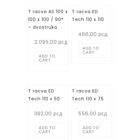
T racva AS 100 x
T racva ED
100 x 100 / 90°
Tech 110 x 110
– dvostruka
486,00
рсд
2.095,00
рсд
ADD TO
CART
ADD TO
CART
T racva ED
T racva ED
Tech 110 x 50
Tech 110 x 75
392,00
рсд
556,00
рсд
ADD TO
ADD TO
CART
CART