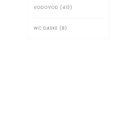
VODOVOD
(413)
WC DASKE
(8)
Žorža Klemansoa 6, 11000
BEOGRAD