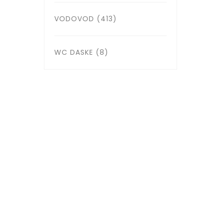
VODOVOD
(413)
WC DASKE
(8)
Žorža Klemansoa 6, 11000