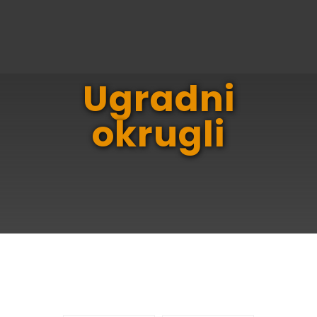
Ugradni
okrugli