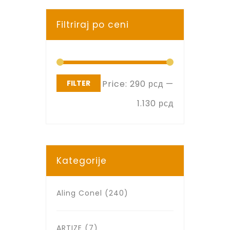
Filtriraj po ceni
FILTER
Price:
290 рсд
—
1.130 рсд
Kategorije
Aling Conel
(240)
ARTIZE
(7)