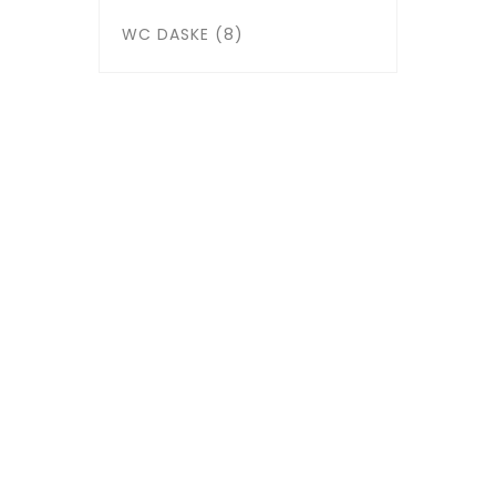
WC DASKE
(8)
Žorža Klemansoa 6, 11000
BEOGRAD
011 334 16 18
Matični broj:
21538752