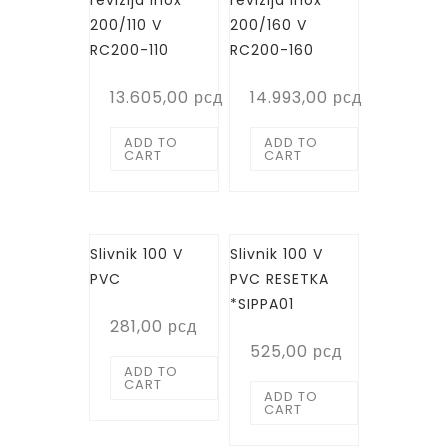
revizija inox
revizija inox
200/110 V
200/160 V
RC200-110
RC200-160
13.605,00
рсд
14.993,00
рсд
ADD TO
ADD TO
CART
CART
Slivnik 100 V
Slivnik 100 V
PVC
PVC RESETKA
*SIPPA01
281,00
рсд
525,00
рсд
ADD TO
CART
ADD TO
CART