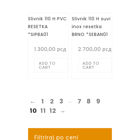
Slivnik 110 H PVC
Slivnik 110 H suvi
RESETKA
inox resetka
*SIPBA01
BRNO *SEBAN01
1.300,00
рсд
2.700,00
рсд
ADD TO
ADD TO
CART
CART
←
1
2
3
7
8
9
…
10
11
12
→
Filtriraj po ceni